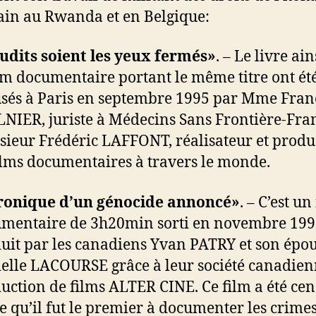
rain au Rwanda et en Belgique:
dits soient les yeux fermés»
. – Le livre ai
ilm documentaire portant le même titre ont ét
usés à Paris en septembre 1995 par Mme Fran
NIER, juriste à Médecins Sans Frontière-Fran
ieur Frédéric LAFFONT, réalisateur et produ
ilms documentaires à travers le monde.
ronique d’un génocide annoncé»
. – C’est un
mentaire de 3h20min sorti en novembre 199
uit par les canadiens Yvan PATRY et son épo
elle LACOURSE grâce à leur société canadien
uction de films ALTER CINE. Ce film a été ce
e qu’il fut le premier à documenter les crime