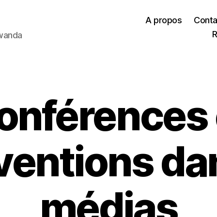
A propos
Conta
R
Rwanda
onférences 
ventions da
médias