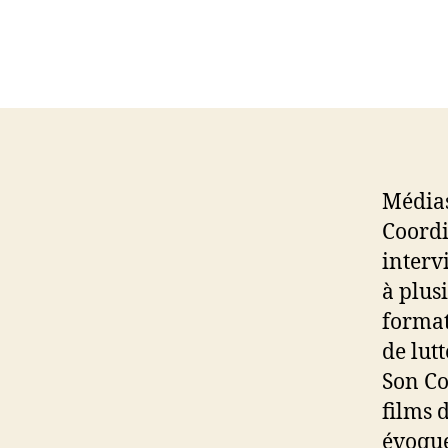
Médias
Coordi
interv
à plus
format
de lutt
Son Co
films 
évoque