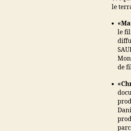
le ter
«Mau
le f
diff
SAUL
Mons
de f
«Ch
docu
prod
Dani
prod
parc