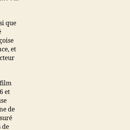
nsi que
é
çoise
ce, et
cteur
 film
6 et
use
ne de
nsuré
s de