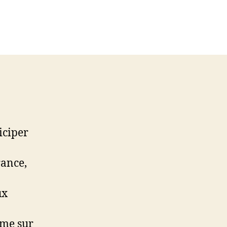
iciper
rance,
ux
mme sur