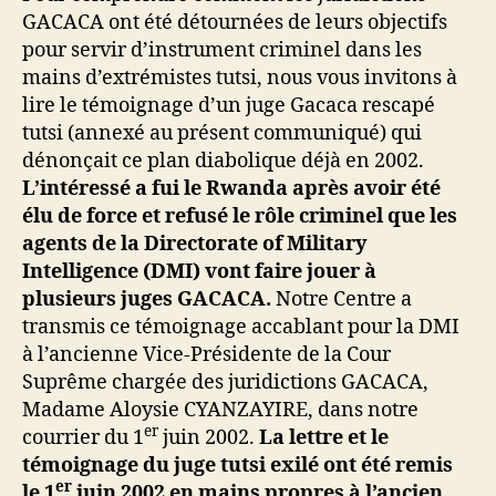
GACACA ont été détournées de leurs objectifs
pour servir d’instrument criminel dans les
mains d’extrémistes tutsi, nous vous invitons à
lire le témoignage d’un juge Gacaca rescapé
tutsi (annexé au présent communiqué) qui
dénonçait ce plan diabolique déjà en 2002.
L’intéressé a fui le Rwanda après avoir été
élu de force et refusé le rôle criminel que les
agents de la Directorate of Military
Intelligence (DMI) vont faire jouer à
plusieurs juges GACACA.
Notre Centre a
transmis ce témoignage accablant pour la DMI
à l’ancienne Vice-Présidente de la Cour
Suprême chargée des juridictions GACACA,
Madame Aloysie CYANZAYIRE, dans notre
er
courrier du 1
juin 2002.
La lettre et le
témoignage du juge tutsi exilé ont été remis
er
le 1
juin 2002 en mains propres à l’ancien