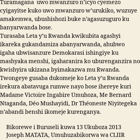
Turamagana uwo mwanzuro n’icyo cyemezo
cyigayitse kuko uwo mwanzuro w’urukiko, wuzuye
amakemwa, ubushishozi buke n’agasuzuguro ku
banyarwanda bose.
Turasaba Leta y’u Rwanda kwikubita agashyi
ikareka gukandamiza abanyarwanda, ahubwo
igaha ubwisanzure Demokarasi ishingiye ku
mashyaka menshi, igaharanira ko uburenganzira no
kwishyira ukizana byimakazwa mu Rwanda.
Twongeye gusaba dukomeje ko Leta y’u Rwanda
irekura abatavuga rumwe nayo bose ihereye kuri
Madame Victoire Ingabire Umuhoza, Me Bernard
Ntaganda, Déo Mushayidi, Dr Théoneste Niyitegeka
n’abandi benshi ikomeje kurenganya.
Bikorewe i Buruseli kuwa 13 Ukuboza 2013
Joseph MATATA, Umuhuzabikorwa wa
CLIIR