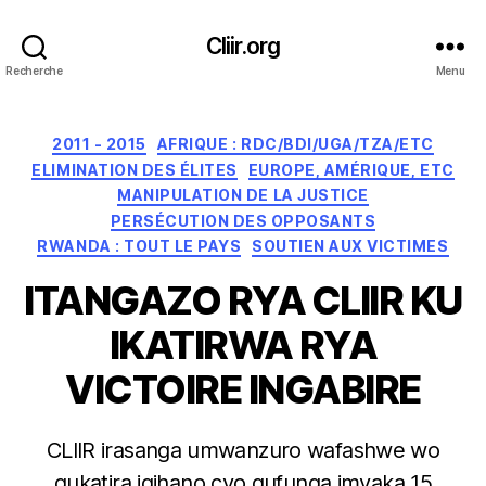
Cliir.org
Recherche
Menu
Catégories
2011 - 2015
AFRIQUE : RDC/BDI/UGA/TZA/ETC
ELIMINATION DES ÉLITES
EUROPE, AMÉRIQUE, ETC
MANIPULATION DE LA JUSTICE
PERSÉCUTION DES OPPOSANTS
RWANDA : TOUT LE PAYS
SOUTIEN AUX VICTIMES
ITANGAZO RYA CLIIR KU
IKATIRWA RYA
VICTOIRE INGABIRE
CLIIR irasanga umwanzuro wafashwe wo
gukatira igihano cyo gufunga imyaka 15