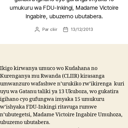
umukuru wa FDU-Inkingi, Madame Victoire
Ingabire, ubuzemo ubutabera.
Par
cliir
13/12/2013
Auteur
Date
de
de
l’article
l’article
Ikigo kirwanya umuco wo Kudahana no
Kurenganya mu Rwanda (CLIIR) kirasanga
umwanzuro wafashwe n’urukiko rw’ikirenga kuri
uyu wa Gatanu taliki ya 13 Ukuboza, wo gukatira
igihano cyo gufungwa imyaka 15 umukuru
w’ishyaka FDU-Inkingi ritavuga rumwe
n’ubutegetsi, Madame Victoire Ingabire Umuhoza,
ubuzemo ubutabera.