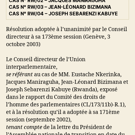
CAS N° RW/02 – JACQUES MANIRAGUHA
CAS N° RW/03 – JEAN-LÉONARD BIZIMANA
CAS N° RW/04 – JOSEPH SEBARENZI KABUYE
Résolution adoptée à l’unanimité par le Conseil
directeur à sa 173ème session (Genève, 3
octobre 2003)
Le Conseil directeur de l’Union
interparlementaire,
se référant
au cas de MM. Eustache Nkerinka,
Jacques Maniraguha, Jean-Léonard Bizimana et
Joseph Sebarenzi Kabuye (Rwanda), exposé
dans le rapport du Comité des droits de
l’homme des parlementaires (CL/173/11b)-R.1),
et à la
résolution qu’il a adoptée à sa 171ème
session (septembre 2002),
tenant compte
de la lettre du Président de
l’Assemblée nationale de transition en date du