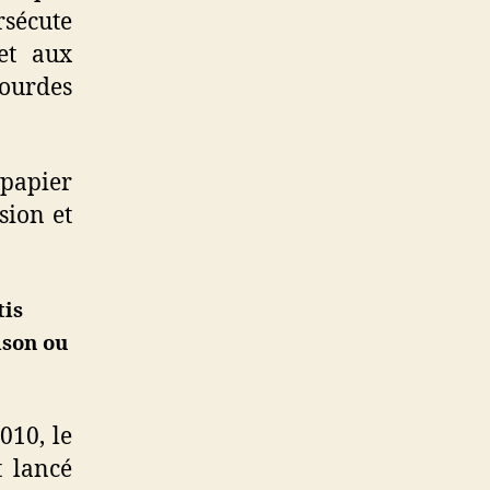
rsécute
et aux
lourdes
 papier
sion et
tis
ison ou
010, le
t lancé