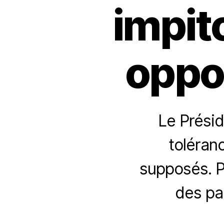
impit
oppo
Le Prési
toléran
supposés. Po
des par