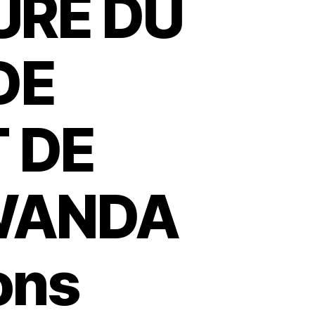
URE DU
DE
T DE
RWANDA
ons