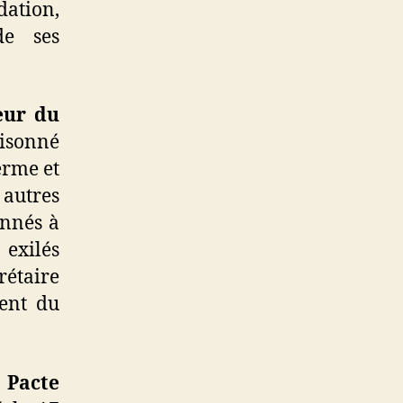
dation,
de ses
eur du
risonné
erme et
 autres
onnés à
 exilés
rétaire
ent du
 Pacte