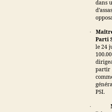
dans u
d’ass
opposa
Maît
·
Parti
le 24 
100.00
dirige
partir
com
génér
PSI.
·