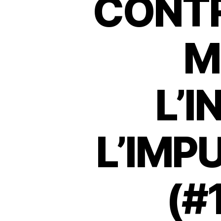
CONTR
M
L’I
L’IMP
(#