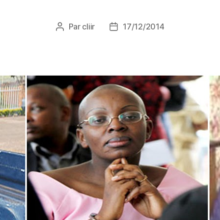
Par
cliir
17/12/2014
Auteur
Date
de
de
l’article
l’article