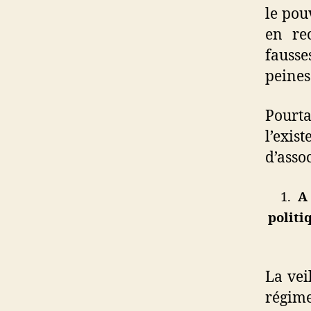
le pou
en re
fausse
peines
Pourta
l’exis
d’asso
1.
A 
politi
La vei
régime