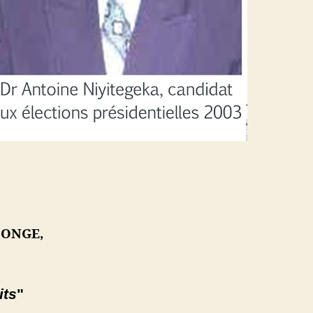
SONGE,
its
"