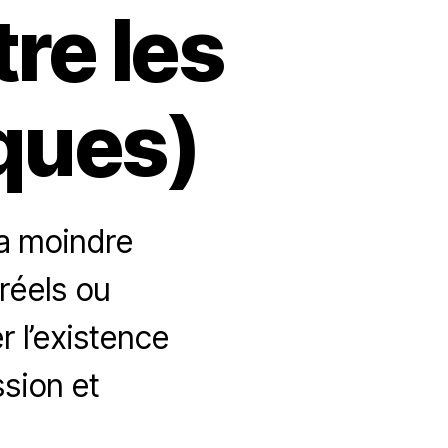
re les
ques)
a moindre
réels ou
r l’existence
ssion et