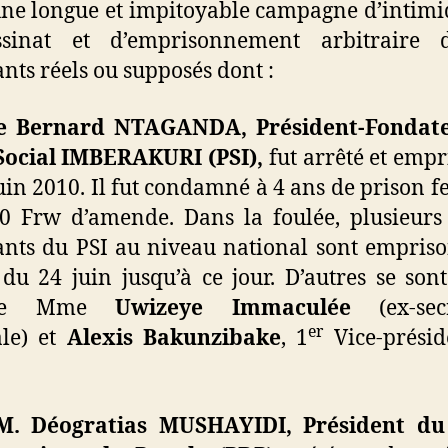
ne longue et impitoyable campagne d’intimi
assinat et d’emprisonnement arbitraire 
nts réels ou supposés dont :
re Bernard NTAGANDA,
Président-Fondat
 Social IMBERAKURI (PSI),
fut arrêté et emp
juin 2010. Il fut condamné à 4 ans de prison f
0 Frw d’amende. Dans la foulée, plusieurs
ants du PSI au niveau national sont empris
 du 24 juin jusqu’à ce jour. D’autres se sont
me Mme
Uwizeye Immaculée
(ex-sec
er
ale) et
Alexis Bakunzibake
, 1
Vice-présid
M. Déogratias MUSHAYIDI, Président du