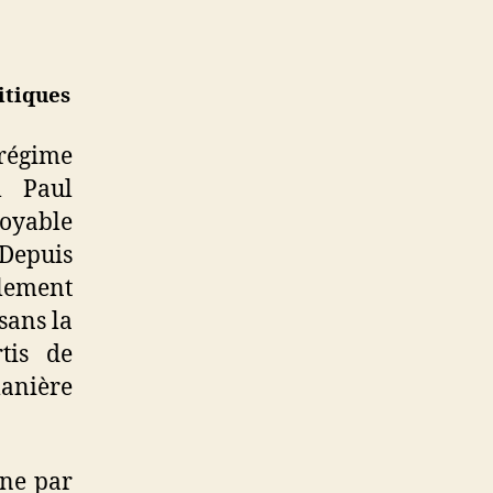
itiques
régime
l Paul
oyable
 Depuis
llement
sans la
tis de
anière
une par