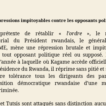
pressions impitoyables contre les opposants pol
prétexte de rétablir «
l’ordre
», le 
orial
du Président rwandais, le généra
E, mène une répression brutale et impit
 tout opposant politique réel ou supposé.
l’année à laquelle où Kagame accède officie
résidence du Rwanda, il réprime sans pitié et 
re tolérance tous les dirigeants des par
osition démocratique rwandaise d’une m
riminée.
et Tutsis sont attaqués sans distinction auc