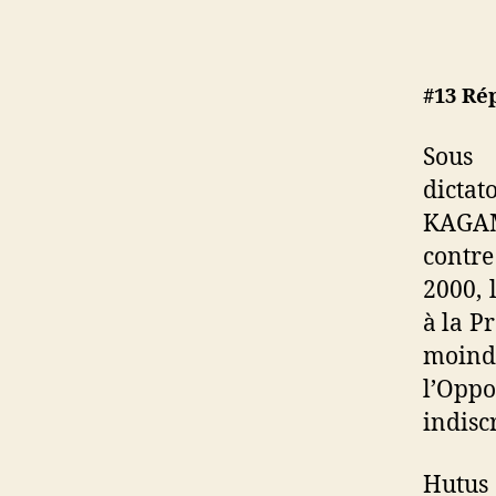
#13 Ré
Sous 
dictat
KAGAM
contre
2000, 
à la P
moind
l’Opp
indisc
Hutus 