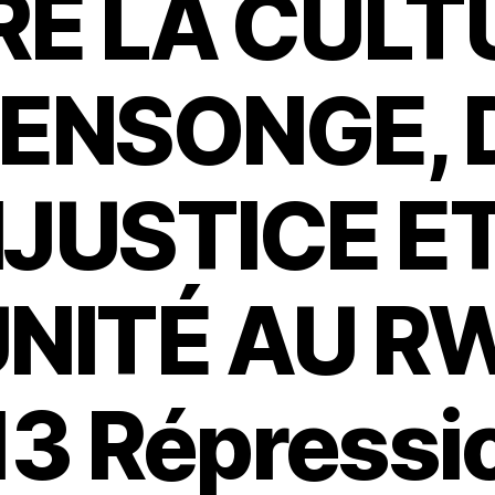
E LA CULT
ENSONGE, 
NJUSTICE E
UNITÉ AU 
13 Répressi