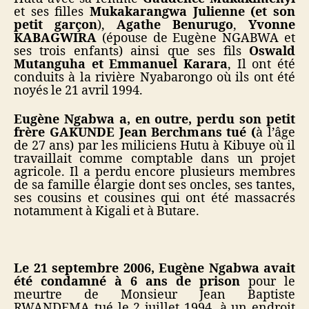
et ses filles
Mukakarangwa Julienne (et son
petit garçon
),
Agathe Benurugo
,
Yvonne
KABAGWIRA
(épouse de Eugène NGABWA et
ses trois enfants) ainsi que ses fils
Oswald
Mutanguha et Emmanuel Karara
, Il ont été
conduits à la rivière Nyabarongo où ils ont été
noyés le 21 avril 1994.
Eugène Ngabwa a, en outre, perdu son petit
frère GAKUNDE Jean Berchmans tué (
à l’âge
de 27 ans) par les miliciens Hutu à Kibuye où il
travaillait comme comptable dans un projet
agricole. Il a perdu encore plusieurs membres
de sa famille élargie dont ses oncles, ses tantes,
ses cousins et cousines qui ont été massacrés
notamment à Kigali et à Butare.
Le 21 septembre 2006, Eugène Ngabwa avait
été condamné à 6 ans de prison
pour le
meurtre de Monsieur Jean Baptiste
RWANDEMA tué le 2 juillet 1994, à un endroit