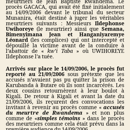
meurtriers de Jean Baptiste Rwandema. Le
procès GACACA, qui avait été fixé initialement
au 14/09/2006 devant le tribunal du secteur
Munanira, était destiné à juger les véritables
meurtriers suivants : Messieurs
Ildephonse
Uwihoreye
(le meurtrier) ainsi que
Semana,
Bimenyimana Jean et Hanganiyaremye
Léonard
(les complices) qui ont intercepté et
dépouillé la victime avant de la conduire à
l’abattoir de «
kw’i Taba
» où UWIHOREYE
Ildephonse l’a tuée.
Arrivés sur place le 14/09/2006, le procès fut
reporté au 21/09/2006
sous prétexte que les
accusés n’avaient pas pu quitter la prison de
Karubanda à Butare où ils sont incarcérés. Les
deux cousins retournèrent à leur boulot à
Kigali. De retour à Kigali et avant la date du
21/09/2006, ils reçurent des convocations les
invitant à revenir au procès comme «
accusés
du meurtre de Rwandema
» et non plus
comme de «
simples témoins
» dans le procès
des meurtriers comme cela était prévu dans la
première audience du 14/09/2006.