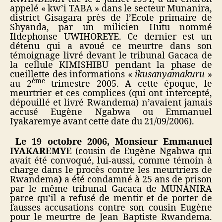
appelé « kw’i TABA » dans le secteur Munanira,
district Gisagara près de l’Ecole primaire de
Shyanda, par un milicien Hutu nommé
Ildephonse UWIHOREYE. Ce dernier est un
détenu qui a avoué ce meurtre dans son
témoignage livré devant le tribunal Gacaca de
la cellule KIMISHIBU pendant la phase de
cueillette des informations «
ikusanyamakuru
»
ème
au 2
trimestre 2005. A cette époque, le
meurtrier et ces complices (qui ont intercepté,
dépouillé et livré Rwandema) n’avaient jamais
accusé Eugène Ngabwa ou Emmanuel
Iyakaremye avant cette date du 21/09/2006).
Le 19 octobre 2006, Monsieur Emmanuel
IYAKAREMYE
(cousin de Eugène Ngabwa qui
avait été convoqué, lui-aussi, comme témoin à
charge dans le procès contre les meurtriers de
Rwandema
)
a été condamné à 25 ans de prison
par le même tribunal Gacaca de MUNANIRA
parce qu’il a refusé de mentir et de porter de
fausses accusations contre son cousin Eugène
pour le meurtre de Jean Baptiste Rwandema.