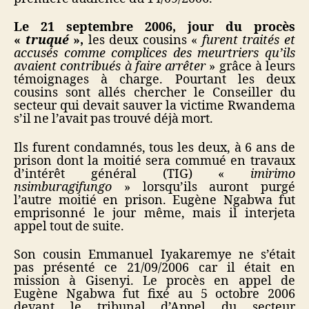
Le 21 septembre 2006, jour du procès
«
truqué
»,
les deux cousins «
furent traités et
accusés comme complices des meurtriers qu’ils
avaient contribués à faire arrêter
» grâce à leurs
témoignages à charge. Pourtant les deux
cousins sont allés chercher le Conseiller du
secteur qui devait sauver la victime Rwandema
s’il ne l’avait pas trouvé déjà mort.
Ils furent condamnés, tous les deux, à 6 ans de
prison dont la moitié sera commué en travaux
d’intérêt général (TIG) «
imirimo
nsimburagifungo
» lorsqu’ils auront purgé
l’autre moitié en prison. Eugène Ngabwa fut
emprisonné le jour même, mais il interjeta
appel tout de suite.
Son cousin Emmanuel Iyakaremye ne s’était
pas présenté ce 21/09/2006 car il était en
mission à Gisenyi. Le procès en appel de
Eugène Ngabwa fut fixé au 5 octobre 2006
devant le tribunal d’Appel du secteur