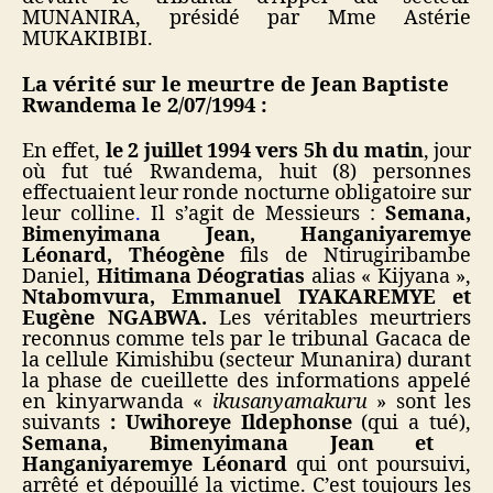
MUNANIRA, présidé par Mme Astérie
MUKAKIBIBI.
La vérité sur le meurtre de Jean Baptiste
Rwandema le 2/07/1994
:
En effet,
le 2 juillet 1994 vers 5h du matin
, jour
où fut tué Rwandema, huit (8) personnes
effectuaient leur ronde nocturne obligatoire sur
leur colline
.
Il s’agit de Messieurs :
Semana,
Bimenyimana Jean, Hanganiyaremye
Léonard, Théogène
fils de Ntirugiribambe
Daniel,
Hitimana Déogratias
alias « Kijyana »,
Ntabomvura, Emmanuel IYAKAREMYE et
Eugène NGABWA.
Les véritables meurtriers
reconnus comme tels par le tribunal Gacaca de
la cellule Kimishibu (secteur Munanira) durant
la phase de cueillette des informations appelé
en kinyarwanda «
ikusanyamakuru
» sont les
suivants
: Uwihoreye Ildephonse
(qui a tué),
Semana, Bimenyimana Jean et
Hanganiyaremye Léonard
qui ont poursuivi,
arrêté et dépouillé la victime. C’est toujours les