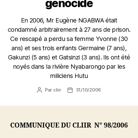
génocide
En 2006, Mr Eugène NGABWA était
condamné arbitrairement à 27 ans de prison.
Ce rescapé a perdu sa femme Yvonne (30
ans) et ses trois enfants Germaine (7 ans),
Gakunzi (5 ans) et Gatsinzi (3 ans). Ils ont été
noyés dans la rivière Nyabarongo par les
miliciens Hutu
Par
cliir
31/10/2006
Auteur
Date
de
de
l’article
l’article
COMMUNIQUE DU CLIIR N° 98/2006