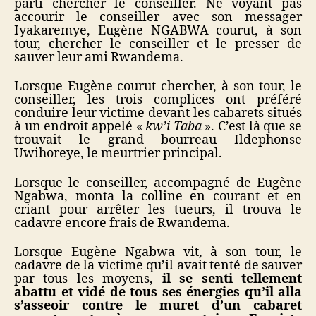
parti chercher le conseiller. Ne voyant pas
accourir le conseiller avec son messager
Iyakaremye, Eugène NGABWA courut, à son
tour, chercher le conseiller et le presser de
sauver leur ami Rwandema.
Lorsque Eugène courut chercher, à son tour, le
conseiller, les trois complices ont préféré
conduire leur victime devant les cabarets situés
à un endroit appelé «
kw’i Taba
». C’est là que se
trouvait le grand bourreau Ildephonse
Uwihoreye, le meurtrier principal.
Lorsque le conseiller, accompagné de Eugène
Ngabwa, monta la colline en courant et en
criant pour arrêter les tueurs, il trouva le
cadavre encore frais de Rwandema.
Lorsque Eugène Ngabwa vit, à son tour, le
cadavre de la victime qu’il avait tenté de sauver
par tous les moyens,
il se senti tellement
abattu et vidé de tous ses énergies qu’il alla
s’asseoir contre le muret d’un cabaret