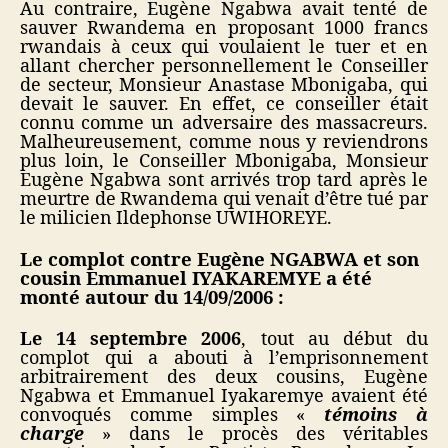
Au contraire, Eugène Ngabwa avait tenté de
sauver Rwandema en proposant 1000 francs
rwandais à ceux qui voulaient le tuer et en
allant chercher personnellement le Conseiller
de secteur, Monsieur Anastase Mbonigaba, qui
devait le sauver. En effet, ce conseiller était
connu comme un adversaire des massacreurs.
Malheureusement, comme nous y reviendrons
plus loin, le Conseiller Mbonigaba, Monsieur
Eugène Ngabwa sont arrivés trop tard après le
meurtre de Rwandema qui venait d’être tué par
le milicien Ildephonse UWIHOREYE.
Le complot contre Eugène NGABWA et son
cousin Emmanuel IYAKAREMYE a été
monté autour du 14/09/2006
:
Le 14 septembre 2006
, tout au début du
complot qui a abouti à l’emprisonnement
arbitrairement des deux cousins, Eugène
Ngabwa et Emmanuel Iyakaremye avaient été
convoqués comme simples «
témoins à
charge
» dans le procès des véritables