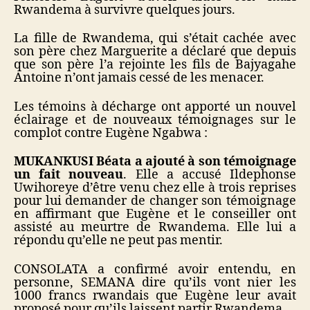
Rwandema à survivre quelques jours.
La fille de Rwandema, qui s’était cachée avec
son père chez Marguerite a déclaré que depuis
que son père l’a rejointe les fils de Bajyagahe
Antoine n’ont jamais cessé de les menacer.
Les témoins à décharge ont apporté un nouvel
éclairage et de nouveaux témoignages sur le
complot contre Eugène Ngabwa :
MUKANKUSI Béata a ajouté à son témoignage
un fait nouveau
. Elle a accusé Ildephonse
Uwihoreye d’être venu chez elle à trois reprises
pour lui demander de changer son témoignage
en affirmant que Eugène et le conseiller ont
assisté au meurtre de Rwandema. Elle lui a
répondu qu’elle ne peut pas mentir.
CONSOLATA a confirmé avoir entendu, en
personne, SEMANA dire qu’ils vont nier les
1000 francs rwandais que Eugène leur avait
proposé pour qu’ils laissent partir Rwandema.