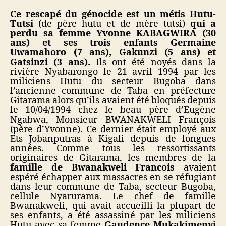
Ce rescapé du génocide est un métis Hutu-
Tutsi
(de père hutu et de mère tutsi)
qui a
perdu sa femme Yvonne KABAGWIRA (30
ans) et ses trois enfants Germaine
Uwamahoro (7 ans), Gakunzi (5 ans) et
Gatsinzi (3 ans).
Ils ont été noyés dans la
rivière Nyabarongo le 21 avril 1994 par les
miliciens Hutu du secteur Bugoba dans
l’ancienne commune de Taba en préfecture
Gitarama alors qu’ils avaient été bloqués depuis
le 10/04/1994 chez le beau père d’Eugène
Ngabwa, Monsieur BWANAKWELI François
(père d’Yvonne). Ce dernier était employé aux
Ets Jobanputras à Kigali depuis de longues
années. Comme tous les ressortissants
originaires de Gitarama, les membres de la
famille de Bwanakweli Francois
avaient
espéré échapper aux massacres en se réfugiant
dans leur commune de Taba, secteur Bugoba,
cellule Nyarurama. Le chef de famille
Bwanakweli, qui avait accueilli la plupart de
ses enfants, a été assassiné par les miliciens
Hutu avec sa femme
Gaudence Mukakimenyi