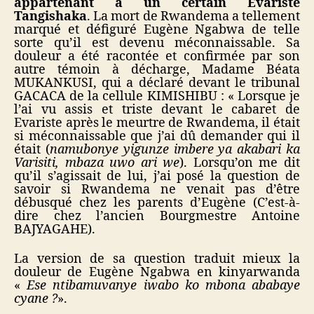
appartenant à un certain Evariste
Tangishaka
. La mort de Rwandema a tellement
marqué et défiguré Eugène Ngabwa de telle
sorte qu’il est devenu méconnaissable. Sa
douleur a été racontée et confirmée par son
autre témoin à décharge, Madame Béata
MUKANKUSI, qui a déclaré devant le tribunal
GACACA de la cellule KIMISHIBU : « Lorsque je
l’ai vu assis et triste devant le cabaret de
Evariste après le meurtre de Rwandema, il était
si méconnaissable que j’ai dû demander qui il
était (
namubonye yigunze imbere ya akabari ka
Varisiti, mbaza uwo ari we
). Lorsqu’on me dit
qu’il s’agissait de lui, j’ai posé la question de
savoir si Rwandema ne venait pas d’être
débusqué chez les parents d’Eugène (C’est-à-
dire chez l’ancien Bourgmestre Antoine
BAJYAGAHE).
La version de sa question traduit mieux la
douleur de Eugène Ngabwa en kinyarwanda
«
Ese ntibamuvanye iwabo ko mbona ababaye
cyane ?
».