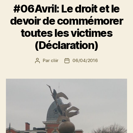
#06Avril: Le droit et le
devoir de commémorer
toutes les victimes
(Déclaration)
Par
cliir
06/04/2016
Auteur
Date
de
de
l’article
l’article