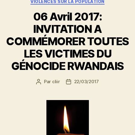
VIOLENCES SUR LA POPULATION
06 Avril 2017:
INVITATION A
COMMÉMORER TOUTES
LES VICTIMES DU
GÉNOCIDE RWANDAIS
Par
cliir
22/03/2017
Auteur
Date
de
de
l’article
l’article