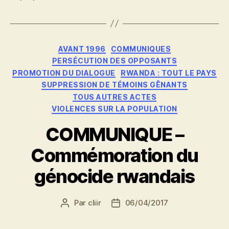
Catégories
AVANT 1996
COMMUNIQUES
PERSÉCUTION DES OPPOSANTS
PROMOTION DU DIALOGUE
RWANDA : TOUT LE PAYS
SUPPRESSION DE TÉMOINS GÊNANTS
TOUS AUTRES ACTES
VIOLENCES SUR LA POPULATION
COMMUNIQUE –
Commémoration du
génocide rwandais
Par
cliir
06/04/2017
Auteur
Date
de
de
l’article
l’article