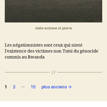
stele woluwe st pierre
Les négationnistes sont ceux qui nient
l’existence des victimes non Tutsi du génocide
commis au Rwanda
Pagination
…
1
2
15
plus anciens
→
des
publications