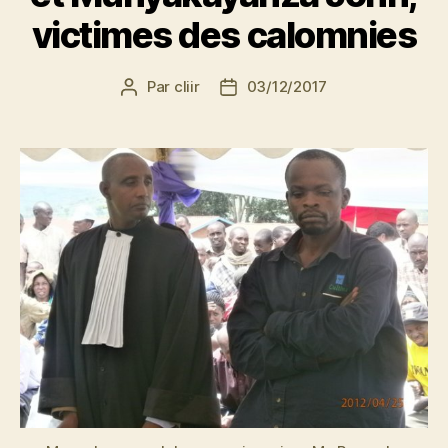
victimes des calomnies
Par
cliir
03/12/2017
Auteur
Date
de
de
l’article
l’article