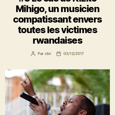
Mihigo, un musicien
compatissant envers
toutes les victimes
rwandaises
Par
cliir
03/12/2017
Auteur
Date
de
de
l’article
l’article