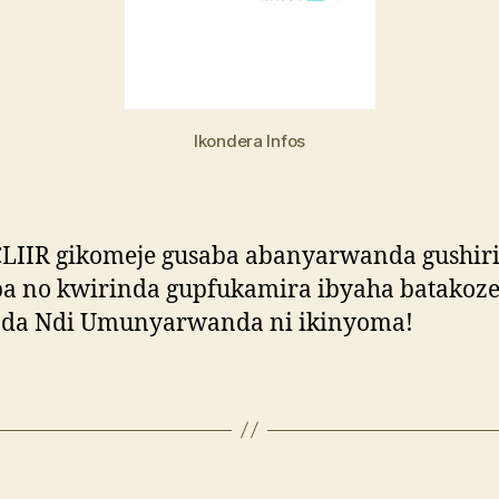
Ikondera Infos
CLIIR gikomeje gusaba abanyarwanda gushir
a no kwirinda gupfukamira ibyaha batakoze
da Ndi Umunyarwanda ni ikinyoma!