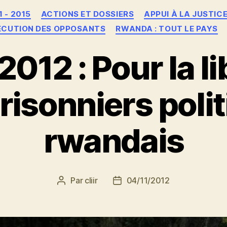
Catégories
1 - 2015
ACTIONS ET DOSSIERS
APPUI À LA JUSTIC
ÉCUTION DES OPPOSANTS
RWANDA : TOUT LE PAYS
012 : Pour la l
risonniers poli
rwandais
Par
cliir
04/11/2012
Auteur
Date
de
de
l’article
l’article