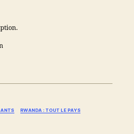
uption.
un
SANTS
RWANDA : TOUT LE PAYS