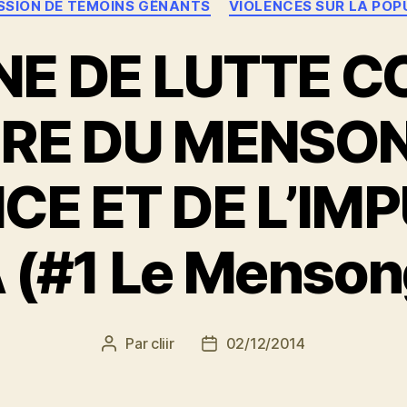
SSION DE TÉMOINS GÊNANTS
VIOLENCES SUR LA POP
NE DE LUTTE C
RE DU MENSON
ICE ET DE L’IM
#1 Le Mensong
Par
cliir
02/12/2014
Auteur
Date
de
de
l’article
l’article