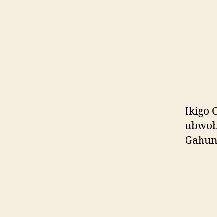
Ikigo 
ubwob
Gahun