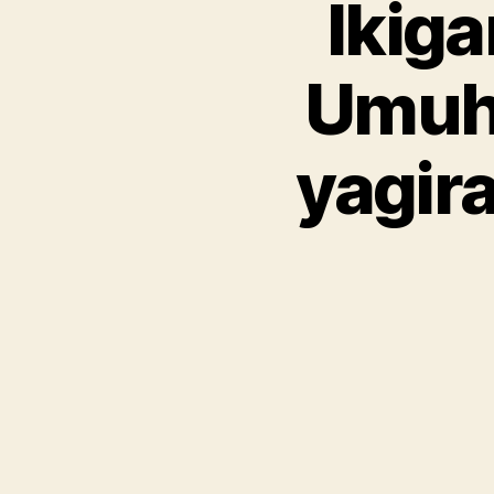
Ikig
Umuh
yagira