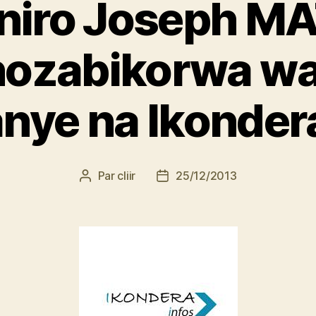
aniro Joseph M
ozabikorwa wa 
nye na Ikonder
Par
cliir
25/12/2013
Auteur
Date
de
de
l’article
l’article