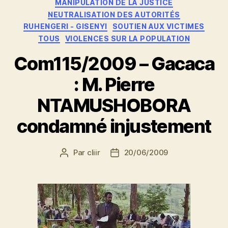
MANIPULATION DE LA JUSTICE
NEUTRALISATION DES AUTORITÉS
RUHENGERI - GISENYI
SOUTIEN AUX VICTIMES
TOUS
VIOLENCES SUR LA POPULATION
Com115/2009 – Gacaca
: M. Pierre
NTAMUSHOBORA
condamné injustement
Par
cliir
20/06/2009
Auteur
Date
de
de
l’article
l’article