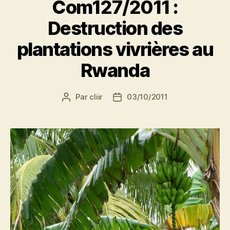
Com127/2011 :
Destruction des
plantations vivrières au
Rwanda
Par
cliir
03/10/2011
Auteur
Date
de
de
l’article
l’article