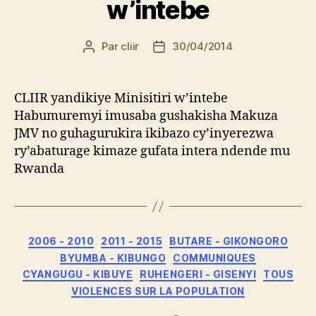
w’intebe
Par
cliir
30/04/2014
Auteur
Date
de
de
l’article
l’article
CLIIR yandikiye Minisitiri w’intebe
Habumuremyi imusaba gushakisha Makuza
JMV no guhagurukira ikibazo cy’inyerezwa
ry’abaturage kimaze gufata intera ndende mu
Rwanda
Catégories
2006 - 2010
2011 - 2015
BUTARE - GIKONGORO
BYUMBA - KIBUNGO
COMMUNIQUES
CYANGUGU - KIBUYE
RUHENGERI - GISENYI
TOUS
VIOLENCES SUR LA POPULATION