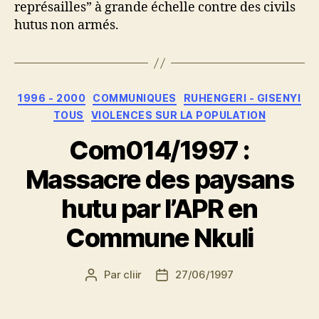
représailles” à grande échelle contre des civils
hutus non armés.
Catégories
1996 - 2000
COMMUNIQUES
RUHENGERI - GISENYI
TOUS
VIOLENCES SUR LA POPULATION
Com014/1997 :
Massacre des paysans
hutu par l’APR en
Commune Nkuli
Par
cliir
27/06/1997
Auteur
Date
de
de
l’article
l’article