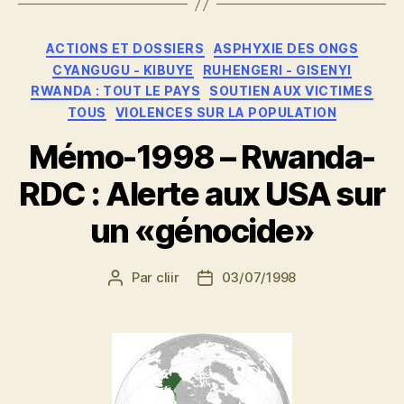
Catégories
ACTIONS ET DOSSIERS
ASPHYXIE DES ONGS
CYANGUGU - KIBUYE
RUHENGERI - GISENYI
RWANDA : TOUT LE PAYS
SOUTIEN AUX VICTIMES
TOUS
VIOLENCES SUR LA POPULATION
Mémo-1998 – Rwanda-
RDC : Alerte aux USA sur
un «génocide»
Par
cliir
03/07/1998
Auteur
Date
de
de
l’article
l’article