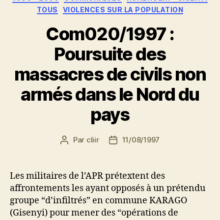
TOUS
VIOLENCES SUR LA POPULATION
Com020/1997 :
Poursuite des
massacres de civils non
armés dans le Nord du
pays
Par
cliir
11/08/1997
Auteur
Date
de
de
l’article
l’article
Les militaires de l’APR prétextent des
affrontements les ayant opposés à un prétendu
groupe “d’infiltrés” en commune KARAGO
(Gisenyi) pour mener des “opérations de