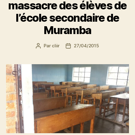
massacre des élèves de
l’école secondaire de
Muramba
Par
cliir
27/04/2015
Auteur
Date
de
de
l’article
l’article