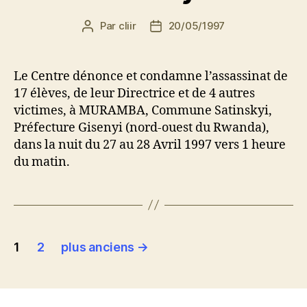
Par
cliir
20/05/1997
Auteur
Date
de
de
l’article
l’article
Le Centre dénonce et condamne l’assassinat de
17 élèves, de leur Directrice et de 4 autres
victimes, à MURAMBA, Commune Satinskyi,
Préfecture Gisenyi (nord-ouest du Rwanda),
dans la nuit du 27 au 28 Avril 1997 vers 1 heure
du matin.
Pagination
1
2
plus anciens
→
des
publications