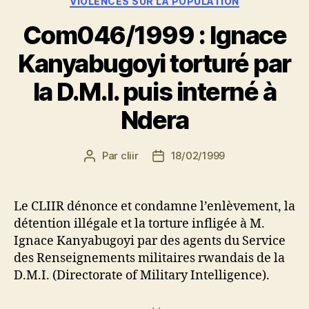
VIOLENCES SUR LA POPULATION
Com046/1999 : Ignace
Kanyabugoyi torturé par
la D.M.I. puis interné à
Ndera
Par
cliir
18/02/1999
Auteur
Date
de
de
l’article
l’article
Le CLIIR dénonce et condamne l’enlèvement, la
détention illégale et la torture infligée à M.
Ignace Kanyabugoyi par des agents du Service
des Renseignements militaires rwandais de la
D.M.I. (Directorate of Military Intelligence).