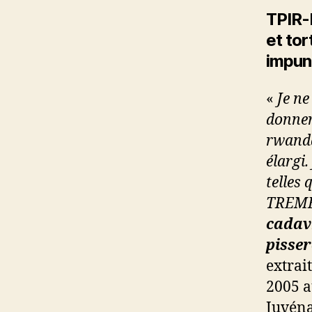
TPIR-
et tor
impun
«
Je ne
donner 
rwanda
élargi.
telles 
TREMB
cadavr
pisse
extrai
2005 a
Juvéna