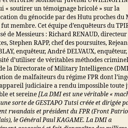
é et terrorisé Monsieur Juvénal UWILINGIY
ui « soutirer un témoignage bricolé » sur la
ication du génocide par des Hutu proches d
l fut membre. Cet équipe d’enquêteurs du TPI
é de Messieurs : Richard RENAUD, directeur
es, Stephen RAPP, chef des poursuites, Rejean
AY, enquêteur, André DELVAUX, enquêteur, 
sité d’utiliser de véritables méthodes criminel
de la Directorate of Military Intelligence (DMI
ation de malfaiteurs du régime FPR dont l’in
’appareil judiciaire a rendu impossible toute j
ble et sereine
[
La DMI est une véritable « mac
, une sorte de GESTAPO Tutsi créée et dirigée pa
ent rwandais et président du FPR (Front Patrio
is), le Général Paul KAGAME. La DMI a