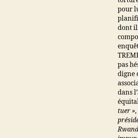
tortur
pour l
planif
dont i
compos
enquêt
TREMBL
pas hé
digne 
associ
dans l
équita
tuer »
présid
Rwanda