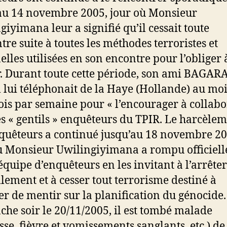
au 14 novembre 2005, jour où Monsieur
giyimana leur a signifié qu’il cessait toute
tre suite à toutes les méthodes terroristes et
elles utilisées en son encontre pour l’obliger 
. Durant toute cette période, son ami BAGA
 lui téléphonait de la Haye (Hollande) au mo
ois par semaine pour « l’encourager à collabo
es « gentils » enquêteurs du TPIR. Le harcèle
quêteurs a continué jusqu’au 18 novembre 20
ù Monsieur Uwilingiyimana a rompu officiel
’équipe d’enquêteurs en les invitant à l’arrêter
ellement et à cesser tout terrorisme destiné à
er de mentir sur la planification du génocide.
he soir le 20/11/2005, il est tombé malade
esse, fièvre et vomissements sanglants, etc.) de