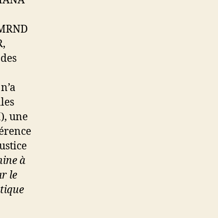
IMANA
u MRND
R,
 des
n’a
les
), une
gérence
ustice
hine à
r le
tique