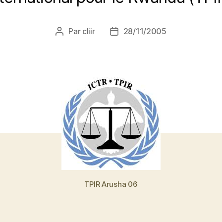
Par
cliir
28/11/2005
Auteur
Date
de
de
l’article
l’article
TPIR Arusha 06