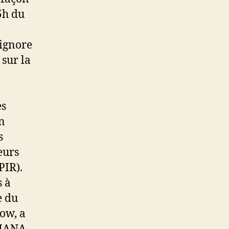
5h du
 ignore
 sur la
es
on
s
eurs
PIR).
s à
e du
ow, a