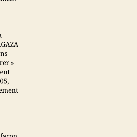
à
RAGAZA
ins
rer »
ment
05,
lement
 façon