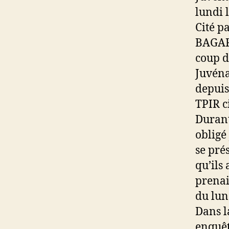
lundi 
Cité p
BAGAR
coup d
Juvéna
depuis
TPIR c
Durant
obligé
se pré
qu’ils
prenai
du lun
Dans l
enquêt