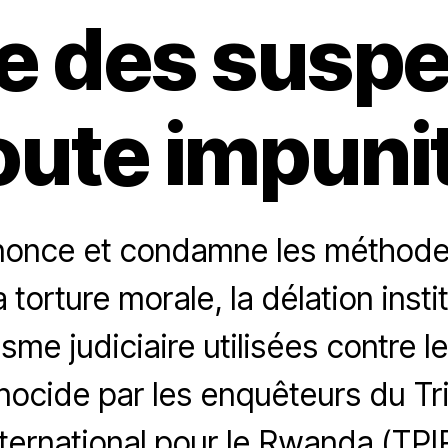
re des suspe
oute impuni
nonce et condamne les méthodes
a torture morale, la délation insti
risme judiciaire utilisées contre 
ocide par les enquêteurs du Tr
nternational pour le Rwanda (TPIR