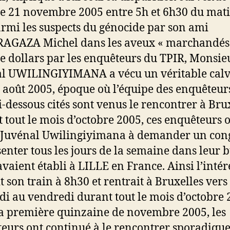
le 21 novembre 2005 entre 5h et 6h30 du mati
armi les suspects du génocide par son ami
AGAZA Michel dans les aveux « marchandés 
e dollars par les enquêteurs du TPIR, Monsie
l UWILINGIYIMANA a vécu un véritable calv
 août 2005, époque où l’équipe des enquêteur
i-dessous cités sont venus le rencontrer à Brux
 tout le mois d’octobre 2005, ces enquêteurs 
 Juvénal Uwilingiyimana à demander un cong
senter tous les jours de la semaine dans leur 
 avaient établi à LILLE en France. Ainsi l’intér
t son train à 8h30 et rentrait à Bruxelles ver
di au vendredi durant tout le mois d’octobre 
a première quinzaine de novembre 2005, les
eurs ont continué à le rencontrer sporadiq