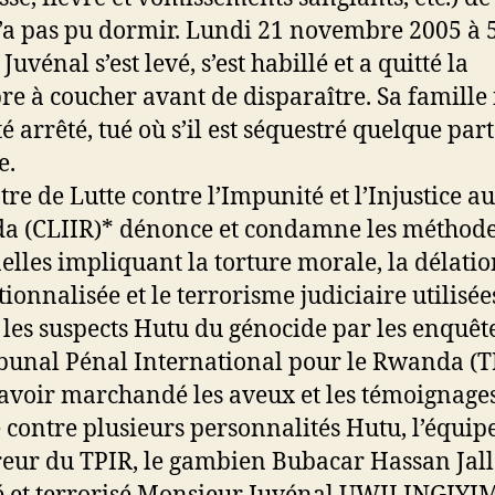
n’a pas pu dormir. Lundi 21 novembre 2005 à 
Juvénal s’est levé, s’est habillé et a quitté la
e à coucher avant de disparaître. Sa famille
été arrêté, tué où s’il est séquestré quelque part
e.
tre de Lutte contre l’Impunité et l’Injustice au
 (CLIIR)* dénonce et condamne les méthod
elles impliquant la torture morale, la délati
tionnalisée et le terrorisme judiciaire utilisée
 les suspects Hutu du génocide par les enquêt
bunal Pénal International pour le Rwanda (T
avoir marchandé les aveux et les témoignage
 contre plusieurs personnalités Hutu, l’équip
eur du TPIR, le gambien Bubacar Hassan Jall