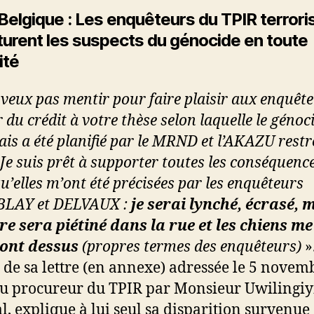
Belgique : Les enquêteurs du TPIR terrori
turent les suspects du génocide en toute
ité
 veux pas mentir pour faire plaisir aux enquête
du crédit à votre thèse selon laquelle le génoc
is a été planifié par le MRND et l’AKAZU restre
 Je suis prêt à supporter toutes les conséquenc
qu’elles m’ont été précisées par les enquêteurs
LAY et DELVAUX :
je serai lynché, écrasé, 
e sera piétiné dans la rue et les chiens me
ront dessus
(propres termes des enquêteurs)
»
t de sa lettre (en annexe) adressée le 5 novem
u procureur du TPIR par Monsieur Uwilingi
l, explique à lui seul sa disparition survenue