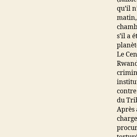
qu’il 
matin, 
chambr
s’il a 
planèt
Le Cen
Rwanda
crimin
institu
contre
du Tri
Après 
charge
procur