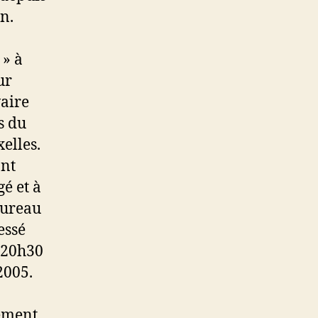
n.
» à
ur
aire
s du
elles.
ont
é et à
bureau
essé
s 20h30
2005.
uement