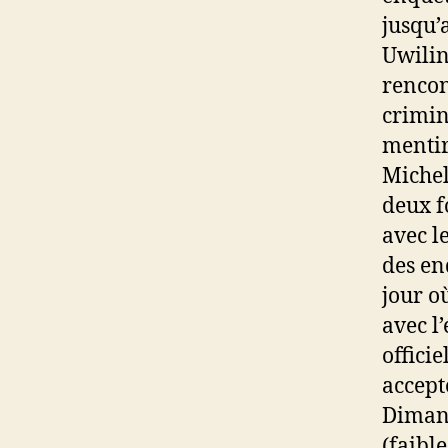
jusqu’
Uwilin
rencon
crimin
mentir
Michel
deux f
avec l
des en
jour o
avec l
offici
accept
Dimanc
(faibl