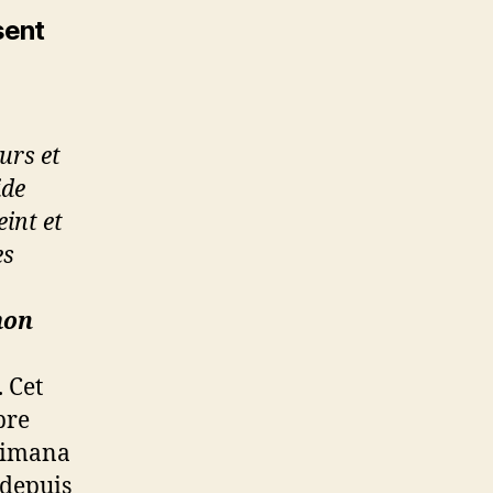
sent
urs et
ide
int et
es
mon
. Cet
bre
yimana
 depuis