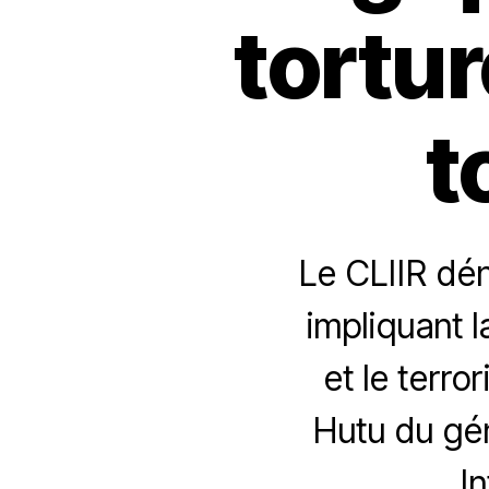
tortu
t
Le CLIIR dé
impliquant l
et le terro
Hutu du gén
I