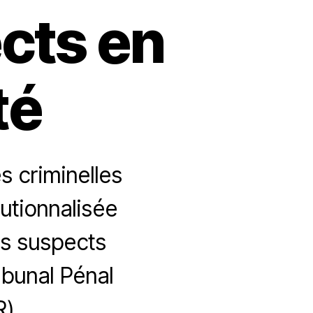
cts en
té
 criminelles
tutionnalisée
les suspects
ibunal Pénal
).