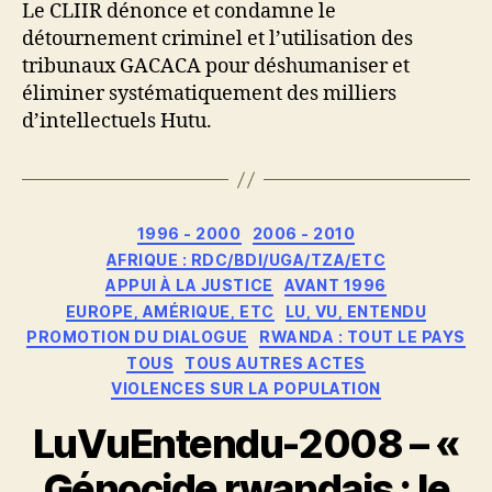
Le CLIIR dénonce et condamne le
détournement criminel et l’utilisation des
tribunaux GACACA pour déshumaniser et
éliminer systématiquement des milliers
d’intellectuels Hutu.
Catégories
1996 - 2000
2006 - 2010
AFRIQUE : RDC/BDI/UGA/TZA/ETC
APPUI À LA JUSTICE
AVANT 1996
EUROPE, AMÉRIQUE, ETC
LU, VU, ENTENDU
PROMOTION DU DIALOGUE
RWANDA : TOUT LE PAYS
TOUS
TOUS AUTRES ACTES
VIOLENCES SUR LA POPULATION
LuVuEntendu-2008 – «
Génocide rwandais : le