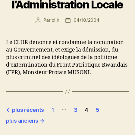
l’Administration Locale
Par
cliir
04/10/2004
Auteur
Date
de
de
l’article
l’article
Le CLIIR dénonce et condamne la nomination
au Gouvernement, et exige la démission, du
plus criminel des idéologues de la politique
d’extermination du Front Patriotique Rwandais
(FPR), Monsieur Protais MUSONI.
Pagination
…
←
plus récents
1
3
4
5
des
plus anciens
→
publications