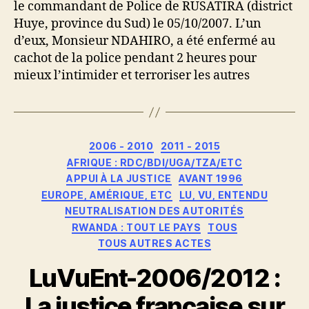
le commandant de Police de RUSATIRA (district
Huye, province du Sud) le 05/10/2007. L’un
d’eux, Monsieur NDAHIRO, a été enfermé au
cachot de la police pendant 2 heures pour
mieux l’intimider et terroriser les autres
Catégories
2006 - 2010
2011 - 2015
AFRIQUE : RDC/BDI/UGA/TZA/ETC
APPUI À LA JUSTICE
AVANT 1996
EUROPE, AMÉRIQUE, ETC
LU, VU, ENTENDU
NEUTRALISATION DES AUTORITÉS
RWANDA : TOUT LE PAYS
TOUS
TOUS AUTRES ACTES
LuVuEnt-2006/2012 :
La justice française sur