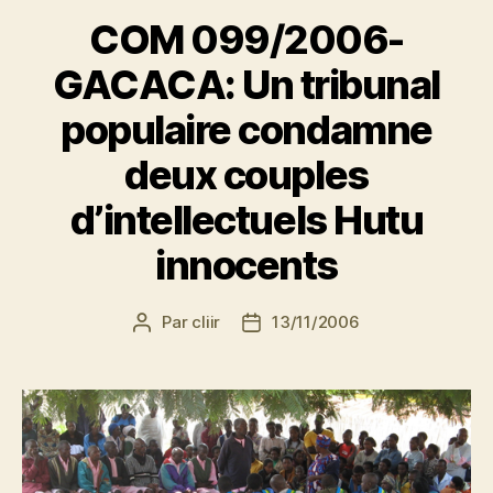
COM 099/2006-
GACACA: Un tribunal
populaire condamne
deux couples
d’intellectuels Hutu
innocents
Par
cliir
13/11/2006
Auteur
Date
de
de
l’article
l’article