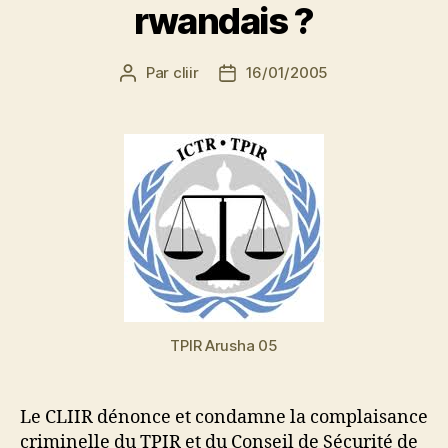
rwandais ?
Par
cliir
16/01/2005
Auteur
Date
de
de
l’article
l’article
TPIR Arusha 05
Le CLIIR dénonce et condamne la complaisance
criminelle du TPIR et du Conseil de Sécurité de