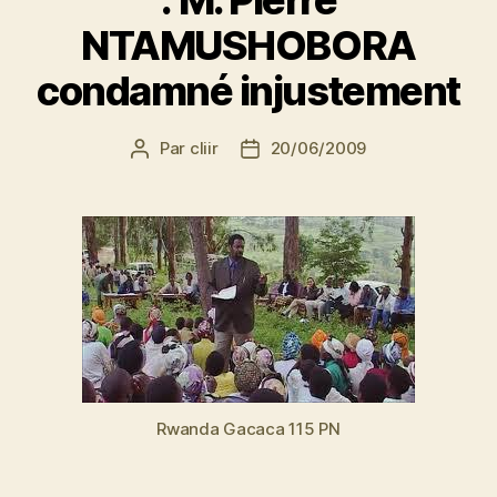
: M. Pierre
NTAMUSHOBORA
condamné injustement
Par
cliir
20/06/2009
Auteur
Date
de
de
l’article
l’article
Rwanda Gacaca 115 PN