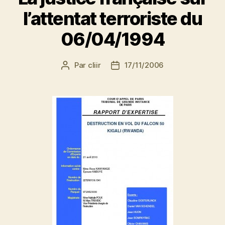
l’attentat terroriste du
06/04/1994
Par
cliir
17/11/2006
Auteur
Date
de
de
l’article
l’article