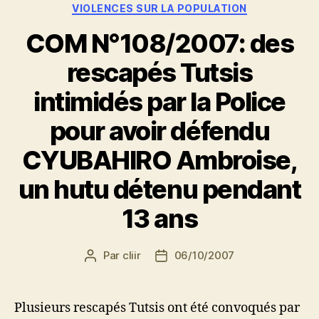
VIOLENCES SUR LA POPULATION
COM N°108/2007: des
rescapés Tutsis
intimidés par la Police
pour avoir défendu
CYUBAHIRO Ambroise,
un hutu détenu pendant
13 ans
Par
cliir
06/10/2007
Auteur
Date
de
de
l’article
l’article
Plusieurs rescapés Tutsis ont été convoqués par